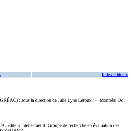
s
Index éditeurs
l (GRÉAC) ; sous la direction de Julie Lyne Leroux. — Montréal Qc :
, éditeur intellectuel II. Groupe de recherche en évaluation des
tion PERFORMA