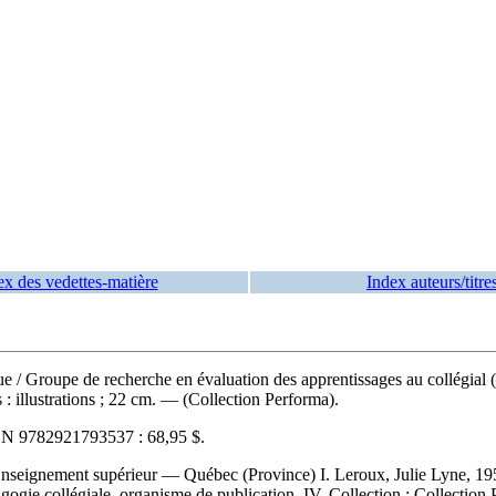
ex des vedettes-matière
Index auteurs/titre
que
/ Groupe de recherche en évaluation des apprentissages au collégia
 illustrations ; 22 cm. — (Collection Performa).
BN
9782921793537 :
68,95 $
.
nseignement supérieur — Québec (Province) I. Leroux, Julie Lyne, 1959-
pédagogie collégiale, organisme de publication IV. Collection : Collec