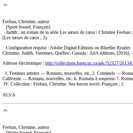
Feehan, Christine, auteur
[Spirit bound. Français]
Judith : un roman de la série Les sœurs de cœur
/ Christine Feehan 
(Les sœurs de cœur ; 2).
Configuration requise : Adobe Digital Editions ou Bluefire Reader. 
Christine. Judith. Varennes, Québec, Canada : AdA éditions, [2016]
Adresse électronique :
http://collections.banq.qc.ca/ark:/52327/26134
1. Femmes artistes — Romans, nouvelles, etc. 2. Criminels — Romans
Californie — Romans, nouvelles, etc. 6. Romans à suspense 7. Romans 
IV. Collection : Feehan, Christine. Sea haven novel. Français ; 2
813/.6
Feehan, Christine, auteur
[Water bound. Français]