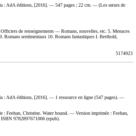
ada : AdA éditions, [2016]. — 547 pages ; 22 cm. — (Les sœurs de
 Officiers de renseignements — Romans, nouvelles, etc. 5. Menaces
9. Romans sentimentaux 10. Romans fantastiques I. Berthold,
5174923
da : AdA éditions, [2016]. — 1 ressource en ligne (547 pages). —
de :
Feehan, Christine. Water bound. —
Version imprimée :
Feehan,
—
ISBN
9782897671006
(epub).