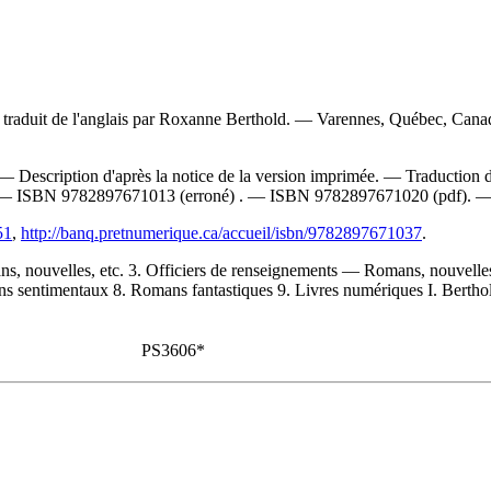
; traduit de l'anglais par Roxanne Berthold. — Varennes, Québec, Cana
— Description d'après la notice de la version imprimée. —
Traduction 
. —
ISBN
9782897671013
(erroné) . —
ISBN
9782897671020 (pdf)
. 
51
,
http://banq.pretnumerique.ca/accueil/isbn/9782897671037
.
, nouvelles, etc. 3. Officiers de renseignements — Romans, nouvelles, 
sentimentaux 8. Romans fantastiques 9. Livres numériques I. Berthold, 
PS3606*