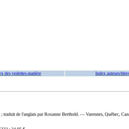
ex des vedettes-matière
Index auteurs/titre
n ; traduit de l'anglais par Roxanne Berthold. — Varennes, Québec, Ca