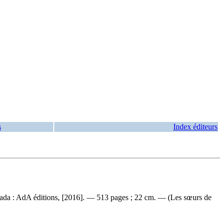
s
Index éditeurs
nada : AdA éditions, [2016]. — 513 pages ; 22 cm. — (Les sœurs de