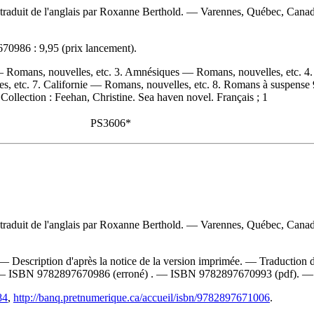
; traduit de l'anglais par Roxanne Berthold. — Varennes, Québec, Can
70986 :
9,95
(prix lancement).
— Romans, nouvelles, etc. 3. Amnésiques — Romans, nouvelles, etc. 4.
s, etc. 7. Californie — Romans, nouvelles, etc. 8. Romans à suspense 
 Collection : Feehan, Christine. Sea haven novel. Français ; 1
PS3606*
; traduit de l'anglais par Roxanne Berthold. — Varennes, Québec, Cana
— Description d'après la notice de la version imprimée. —
Traduction 
 —
ISBN
9782897670986
(erroné) . —
ISBN
9782897670993
(pdf). 
84
,
http://banq.pretnumerique.ca/accueil/isbn/9782897671006
.