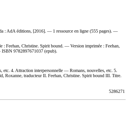
da : AdA éditions, [2016]. — 1 ressource en ligne (555 pages). —
de :
Feehan, Christine. Spirit bound. —
Version imprimée :
Feehan,
—
ISBN
9782897671037 (epub)
.
etc. 4. Attraction interpersonnelle — Romans, nouvelles, etc. 5.
Roxanne, traducteur II. Feehan, Christine. Spirit bound III. Titre.
5286271