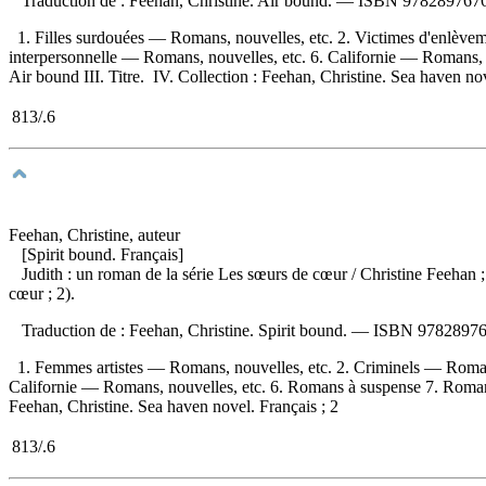
Traduction de :
Feehan, Christine. Air bound. —
ISBN
9782897676
1. Filles surdouées — Romans, nouvelles, etc. 2. Victimes d'enlève
interpersonnelle — Romans, nouvelles, etc. 6. Californie — Romans, 
Air bound III. Titre. IV. Collection : Feehan, Christine. Sea haven nov
813/.6
Feehan, Christine, auteur
[Spirit bound. Français]
Judith : un roman de la série Les sœurs de cœur
/ Christine Feehan
cœur ; 2).
Traduction de :
Feehan, Christine. Spirit bound. —
ISBN
97828976
1. Femmes artistes — Romans, nouvelles, etc. 2. Criminels — Romans
Californie — Romans, nouvelles, etc. 6. Romans à suspense 7. Romans s
Feehan, Christine. Sea haven novel. Français ; 2
813/.6