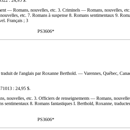
322 :
24,95 $
.
ment — Romans, nouvelles, etc. 3. Criminels — Romans, nouvelles, etc.
nouvelles, etc. 7. Romans à suspense 8. Romans sentimentaux 9. Romans 
el. Français ; 3
PS3606*
 ; traduit de l'anglais par Roxanne Berthold. — Varennes, Québec, Can
71013 :
24,95 $
.
, nouvelles, etc. 3. Officiers de renseignements — Romans, nouvelles, 
entimentaux 8. Romans fantastiques I. Berthold, Roxanne, traducteur II
PS3606*