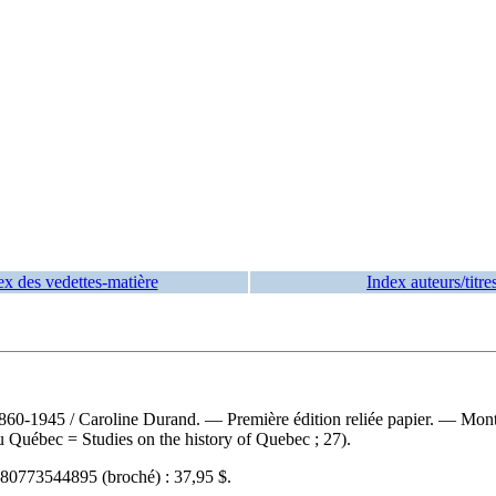
ex des vedettes-matière
Index auteurs/titre
 1860-1945
/ Caroline Durand. — Première édition reliée papier. — Mont
du Québec = Studies on the history of Quebec ; 27).
80773544895
(broché) :
37,95 $
.