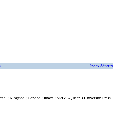
s
Index éditeurs
real ; Kingston ; London ; Ithaca : McGill-Queen's University Press,