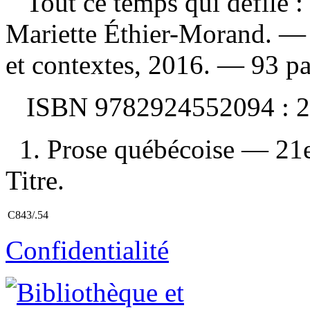
Tout ce temps qui défile :
Mariette Éthier-Morand. — 
et contextes, 2016. — 93 pa
ISBN
9782924552094 :
2
1. Prose québécoise — 21e 
Titre.
C843/.54
Confidentialité