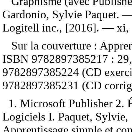
Graphisme (avec Publish
Gardonio, Sylvie Paquet. —
Logitell inc., [2016]. — x
Sur la couverture :
Appren
ISBN
9782897385217 :
29
9782897385224 (CD exercic
9782897385231 (CD corrigé
1. Microsoft Publisher 2.
Logiciels I. Paquet, Sylvie, 1
Apprentissage simple et con