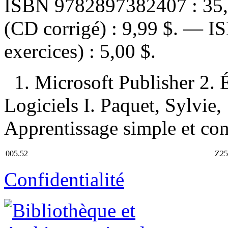
ISBN
9782897382407 :
35
(CD corrigé) :
9,99 $
. —
I
exercices) :
5,00 $
.
1. Microsoft Publisher 2.
Logiciels I. Paquet, Sylvie, 1
Apprentissage simple et con
005.52
Z25
Confidentialité