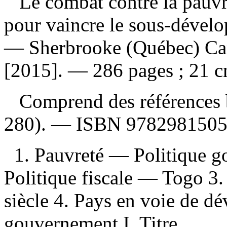
Le combat contre la pauvr
pour vaincre le sous-déve
— Sherbrooke (Québec) Can
[2015]. — 286 pages ; 21 c
Comprend des références b
280). —
ISBN
9782981505
1. Pauvreté — Politique 
Politique fiscale — Togo 3
siècle 4. Pays en voie de d
gouvernement I. Titre.