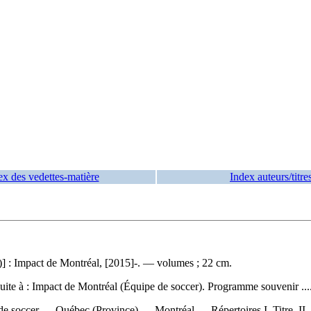
ex des vedettes-matière
Index auteurs/titre
 : Impact de Montréal, [2015]-. — volumes ; 22 cm.
suite à :
Impact de Montréal (Équipe de soccer). Programme souvenir ...
de soccer — Québec (Province) — Montréal — Répertoires I. Titre. II. 