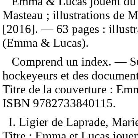
Emma & Lucas jouent du
Masteau ; illustrations de M
[2016]. — 63 pages : illust
(Emma & Lucas).
Comprend un index. — Sur l
hockeyeurs et des document
Titre de la couverture :
Emm
ISBN
9782733840115
.
I. Ligier de Laprade, Marie,
Titre : Emma et Lucas joue