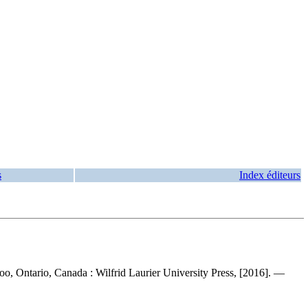
s
Index éditeurs
o, Ontario, Canada : Wilfrid Laurier University Press, [2016]. —