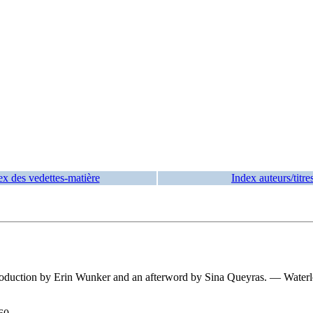
ex des vedettes-matière
Index auteurs/titre
ntroduction by Erin Wunker and an afterword by Sina Queyras. — Waterlo