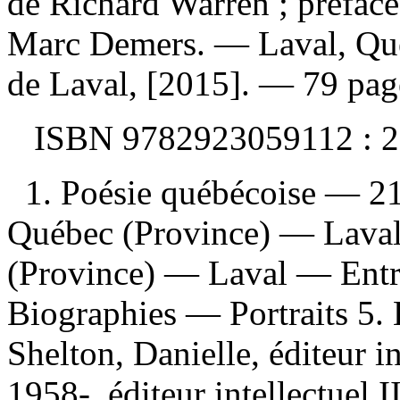
de Richard Warren ; préface
Marc Demers. — Laval, Québ
de Laval, [2015]. — 79 pag
ISBN
9782923059112 :
2
1. Poésie québécoise — 21
Québec (Province) — Laval
(Province) — Laval — Entr
Biographies — Portraits 5. 
Shelton, Danielle, éditeur in
1958-, éditeur intellectuel II