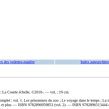
ex des vedettes-matière
Index auteurs/titre
l : La Courte échelle, ©2010-. — vol. ; 19 cm.
omplet :
vol. 1. Les prisonniers du zoo ; Le voyage dans le temps ; La 
s et plus. —
ISBN
9782896959853 (vol. 2)
. —
ISBN
9782896513444 (