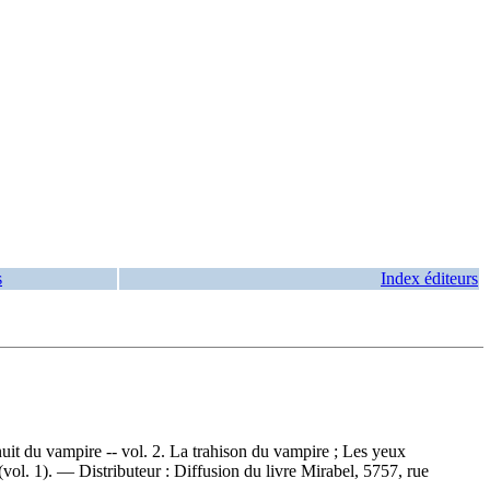
s
Index éditeurs
nuit du vampire -- vol. 2. La trahison du vampire ; Les yeux
vol. 1)
. —
Distributeur :
Diffusion du livre Mirabel, 5757, rue