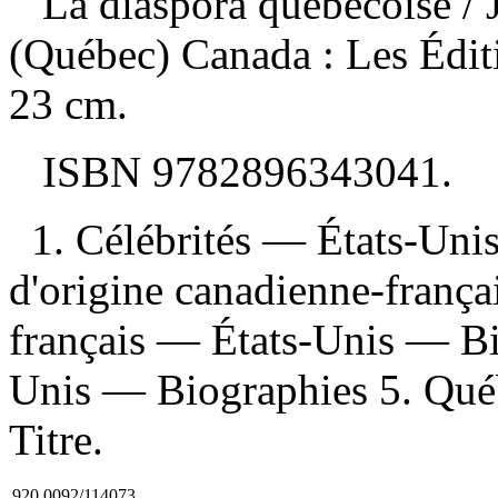
La diaspora québécoise
/
(Québec) Canada : Les Édit
23 cm.
ISBN
9782896343041
.
1. Célébrités — États-Uni
d'origine canadienne-franç
français — États-Unis — Bi
Unis — Biographies 5. Qué
Titre.
920.0092/114073