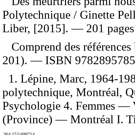
Des meurtriers parmi nous 
Polytechnique
/ Ginette Pe
Liber, [2015]. — 201 pages
Comprend des références b
201). —
ISBN
978289578
1. Lépine, Marc, 1964-198
polytechnique, Montréal, Q
Psychologie 4. Femmes — 
(Province) — Montréal I. Ti
364.152/409714