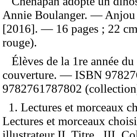
Chenapan adopte un dino
Annie Boulanger. — Anjou 
[2016]. — 16 pages ; 22 cm
rouge).
Élèves de la 1re année du 
couverture. —
ISBN
97827
9782761787802
(collection
1. Lectures et morceaux ch
Lectures et morceaux choisi
illustrateur II. Titre. III. C