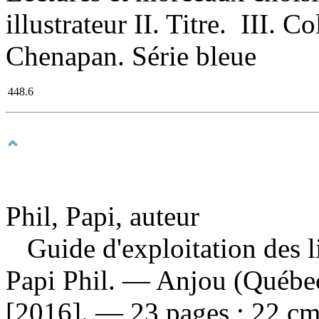
illustrateur II. Titre. III. C
Chenapan. Série bleue
448.6
Phil, Papi, auteur
Guide d'exploitation des l
Papi Phil. — Anjou (Québe
[2016]. — 23 pages ; 22 cm 