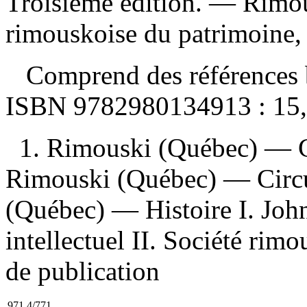
Troisième édition. — Rimou
rimouskoise du patrimoine,
Comprend des références b
ISBN
9782980134913 :
15
1. Rimouski (Québec) — C
Rimouski (Québec) — Circui
(Québec) — Histoire I. John
intellectuel II. Société ri
de publication
971.4/771