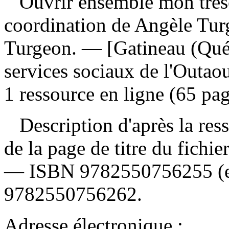
Ouvrir ensemble mon trés
coordination de Angèle Tur
Turgeon. — [Gatineau (Québe
services sociaux de l'Outa
1 ressource en ligne (65 page
Description d'après la resso
de la page de titre du fichi
—
ISBN
9782550756255
(
9782550756262
.
Adresse électronique :