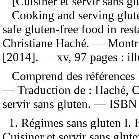
[Cuisiner et servir sans gl
Cooking and serving glute
safe gluten-free food in res
Christiane Haché. — Montr
[2014]. — xv, 97 pages : ill
Comprend des références b
—
Traduction de :
Haché, C
servir sans gluten. —
ISB
1. Régimes sans gluten I. 
Cuisiner et servir sans gluten