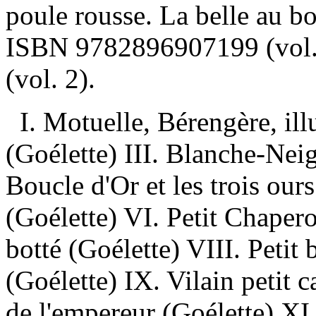
poule rousse. La belle au 
ISBN
9782896907199
(vol
(vol. 2).
I. Motuelle, Bérengère, ill
(Goélette) III. Blanche-Neig
Boucle d'Or et les trois our
(Goélette) VI. Petit Chaper
botté (Goélette) VIII. Peti
(Goélette) IX. Vilain petit 
de l'empereur (Goélette) XI.