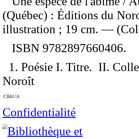
Une espèce de l'abîme
/ A
(Québec) : Éditions du Noro
illustration ; 19 cm. — (Coll
ISBN
9782897660406
.
1. Poésie I. Titre. II. Coll
Noroît
C841/.6
Confidentialité