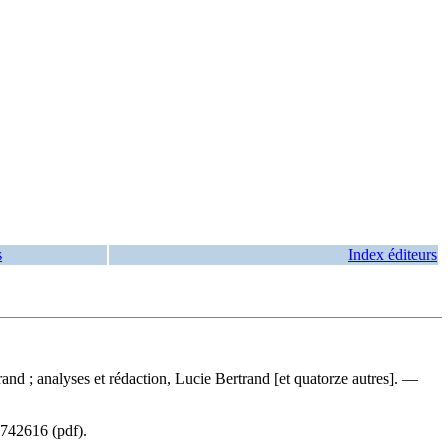
s
Index éditeurs
rand ; analyses et rédaction, Lucie Bertrand [et quatorze autres]. —
742616
(pdf).