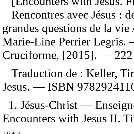
[Encounters with Jesus. Fr
Rencontres avec Jésus : d
grandes questions de la vie
Marie-Line Perrier Legris.
Cruciforme, [2015]. — 222 
Traduction de :
Keller, T
Jesus. —
ISBN
9782924110
1. Jésus-Christ — Enseign
Encounters with Jesus II. Ti
232.9/54