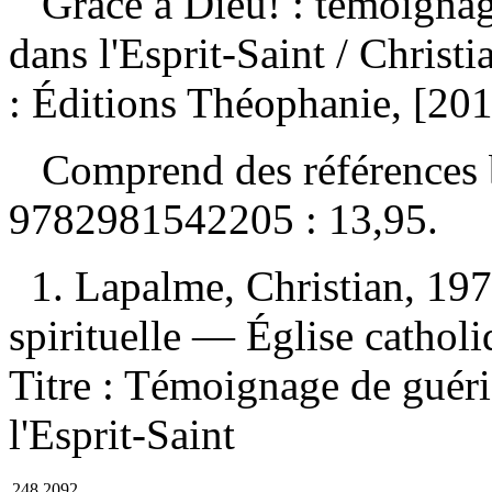
Grâce à Dieu! : témoignag
dans l'Esprit-Saint
/ Christ
: Éditions Théophanie, [20
Comprend des références 
9782981542205 :
13,95
.
1. Lapalme, Christian, 197
spirituelle — Église catholiq
Titre : Témoignage de guéri
l'Esprit-Saint
248.2092