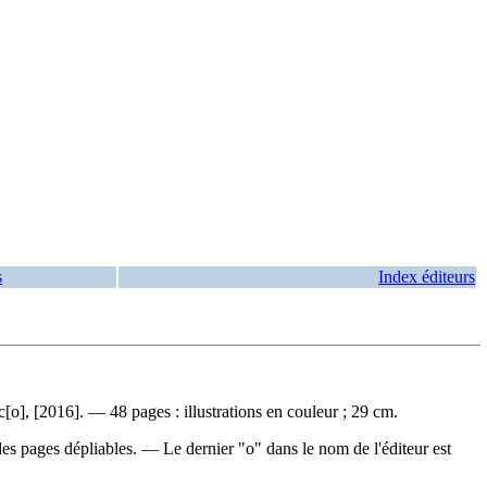
s
Index éditeurs
o], [2016]. — 48 pages : illustrations en couleur ; 29 cm.
s pages dépliables. — Le dernier "o" dans le nom de l'éditeur est