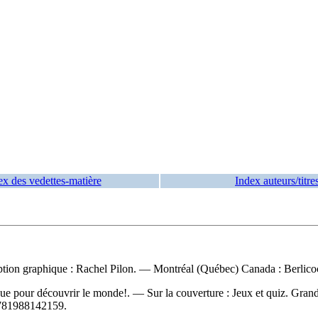
ex des vedettes-matière
Index auteurs/titre
ption graphique : Rachel Pilon. — Montréal (Québec) Canada : Berlicoc[
e pour découvrir le monde!. — Sur la couverture : Jeux et quiz. Grande
781988142159
.