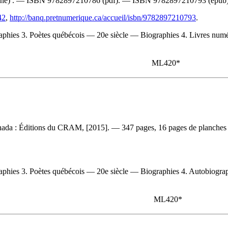
oné) . —
ISBN
9782897210786
(pdf). —
ISBN
9782897210793
(epub)
42
,
http://banq.pretnumerique.ca/accueil/isbn/9782897210793
.
ies 3. Poètes québécois — 20e siècle — Biographies 4. Livres numérique
ML420*
ada : Éditions du CRAM, [2015]. — 347 pages, 16 pages de planches non
es 3. Poètes québécois — 20e siècle — Biographies 4. Autobiographies I.
ML420*