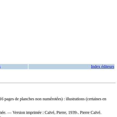
s
Index éditeurs
pages de planches non numérotées) : illustrations (certaines en
rimée. —
Version imprimée :
Calvé, Pierre, 1939-. Pierre Calvé.