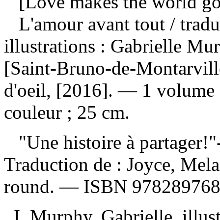
[Love makes the world go 
L'amour avant tout
/ trad
illustrations : Gabrielle Mu
[Saint-Bruno-de-Montarvill
d'oeil, [2016]. — 1 volume (
couleur ; 25 cm.
"Une histoire à partager!
Traduction de :
Joyce, Mela
round. —
ISBN
97828976
I. Murphy, Gabrielle, illust