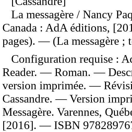
[Cassandre]
La messagère
/ Nancy Pa
Canada : AdA éditions, [20
pages). — (La messagère ; 
Configuration requise : Ad
Reader. — Roman. — Descrip
version imprimée. —
Révis
Cassandre. —
Version impr
Messagère. Varennes, Québe
[2016]. —
ISBN
97828976