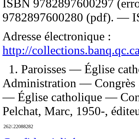
ISBN
9782897600297
(err
9782897600280 (pdf)
. —
Adresse électronique :
http://collections.banq.qc.
1. Paroisses — Église cat
Administration — Congrès 
— Église catholique — Cong
Pelchat, Marc, 1950-, éditeu
262/.22088282