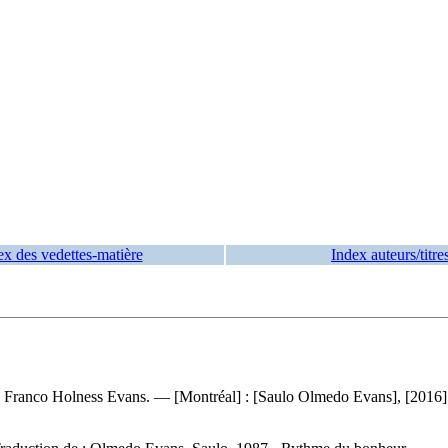
ex des vedettes-matière
Index auteurs/titre
ns, Franco Holness Evans. — [Montréal] : [Saulo Olmedo Evans], [2016].