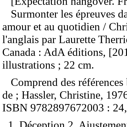
[Expectation hangover. Fr
Surmonter les épreuves dan
amour et au quotidien
/ Chr
l'anglais par Laurette Ther
Canada : AdA éditions, [201
illustrations ; 22 cm.
Comprend des références 
de ;
Hassler, Christine, 19
ISBN
9782897672003 :
24
1. Déception 2. Ajustement