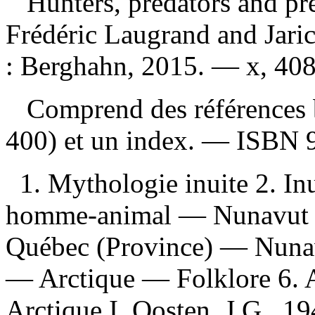
Hunters, predators and pr
Frédéric Laugrand and Jar
: Berghahn, 2015. — x, 408 
Comprend des références b
400) et un index. —
ISBN
1. Mythologie inuite 2. In
homme-animal — Nunavut 
Québec (Province) — Nunav
— Arctique — Folklore 6. 
Arctique I. Oosten, J.G., 1945