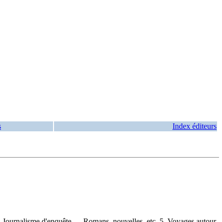
s
Index éditeurs
. Journalisme d'enquête — Romans, nouvelles, etc. 5. Voyages autour