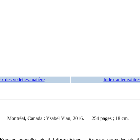
ex des vedettes-matière
Index auteurs/titre
n. — Montréal, Canada : Ysabel Viau, 2016. — 254 pages ; 18 cm.
Romans, nouvelles, etc. 3. Informaticiens — Romans, nouvelles, etc. 4