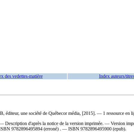
ex des vedettes-matière
Index auteurs/titre
 éditeur, une société de Québecor média, [2015]. — 1 ressource en li
— Description d'après la notice de la version imprimée. —
Version imp
ISBN
9782896495894
(erroné) . —
ISBN
9782896495900 (epub)
.