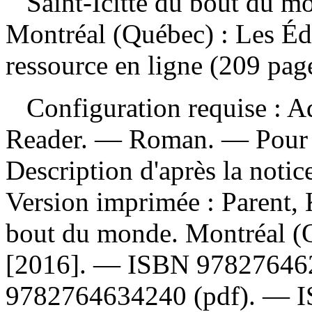
Saint-Icitte du bout du 
Montréal (Québec) : Les Éd
ressource en ligne (209 page
Configuration requise : Ad
Reader. — Roman. — Pour le
Description d'après la noti
Version imprimée :
Parent, 
bout du monde. Montréal (Q
[2016]. —
ISBN
97827646
9782764634240 (pdf)
. —