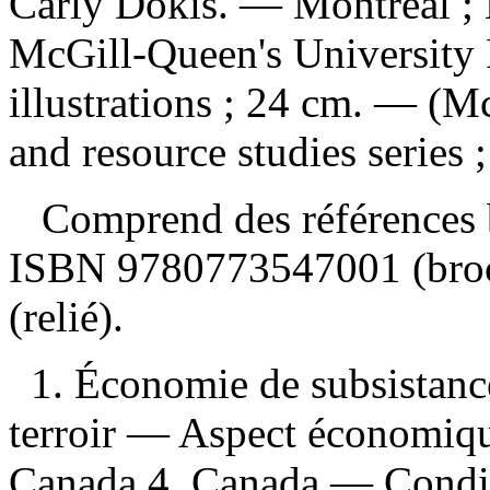
Carly Dokis. — Montreal ; 
McGill-Queen's University P
illustrations ; 24 cm. — (M
and resource studies series ;
Comprend des références b
ISBN
9780773547001
(bro
(relié).
1. Économie de subsistan
terroir — Aspect économiq
Canada 4. Canada — Condit