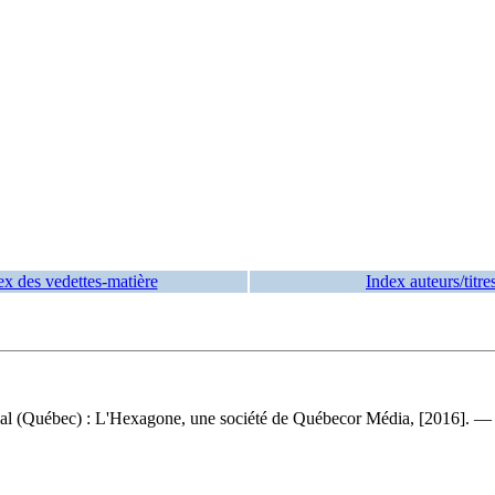
ex des vedettes-matière
Index auteurs/titre
 (Québec) : L'Hexagone, une société de Québecor Média, [2016]. — 7