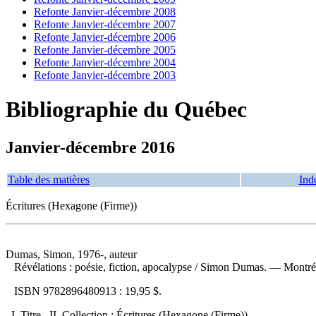
Refonte Janvier-décembre 2008
Refonte Janvier-décembre 2007
Refonte Janvier-décembre 2006
Refonte Janvier-décembre 2005
Refonte Janvier-décembre 2004
Refonte Janvier-décembre 2003
Bibliographie du Québec
Janvier-décembre 2016
Table des matières
Ind
Écritures (Hexagone (Firme))
Dumas, Simon, 1976-, auteur
Révélations : poésie, fiction, apocalypse
/ Simon Dumas. — Montréal
ISBN
9782896480913 :
19,95 $
.
I. Titre. II. Collection : Écritures (Hexagone (Firme))