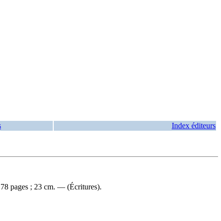
s
Index éditeurs
8 pages ; 23 cm. — (Écritures).