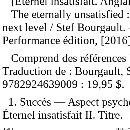
[Éternel insatisfait. Anglai
The eternally unsatisfied 
next level
/ Stef Bourgault
Performance édition, [2016
Comprend des références b
Traduction de :
Bourgault, S
9782924639009 :
19,95 $
.
1. Succès — Aspect psycho
Éternel insatisfait II. Titre.
158.1
BF637