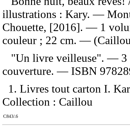
Bonne nuit, beaux rêves!
illustrations : Kary. — Mon
Chouette, [2016]. — 1 volum
couleur ; 22 cm. — (Caillou
"Un livre veilleuse". — 3 a
couverture. —
ISBN
97828
1. Livres tout carton I. Kary
Collection : Caillou
C843/.6