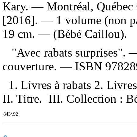
Kary. — Montréal, Québec C
[2016]. — 1 volume (non pag
19 cm. — (Bébé Caillou).
"Avec rabats surprises". —
couverture. —
ISBN
97828
1. Livres à rabats 2. Livres
II. Titre. III. Collection : 
843/.92