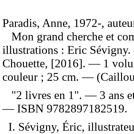
Paradis, Anne, 1972-, auteu
Mon grand cherche et co
illustrations : Eric Sévign
Chouette, [2016]. — 1 volum
couleur ; 25 cm. — (Caillou
"2 livres en 1". — 3 ans et
—
ISBN
9782897182519
.
I. Sévigny, Éric, illustrateu