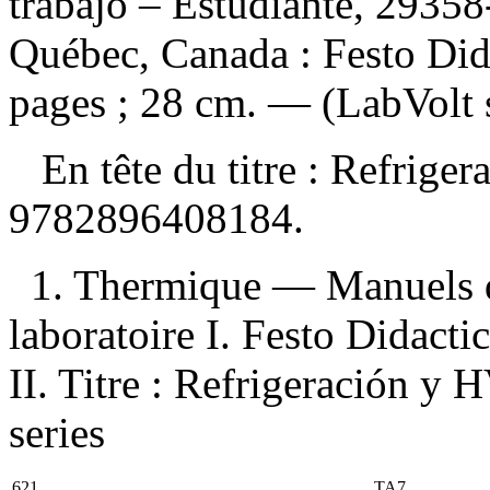
trabajo – Estudiante, 29358
Québec, Canada : Festo Dida
pages ; 28 cm. — (LabVolt s
En tête du titre :
Refrige
9782896408184
.
1. Thermique — Manuels d
laboratoire I. Festo Didacti
II. Titre : Refrigeración y 
series
621
TA7