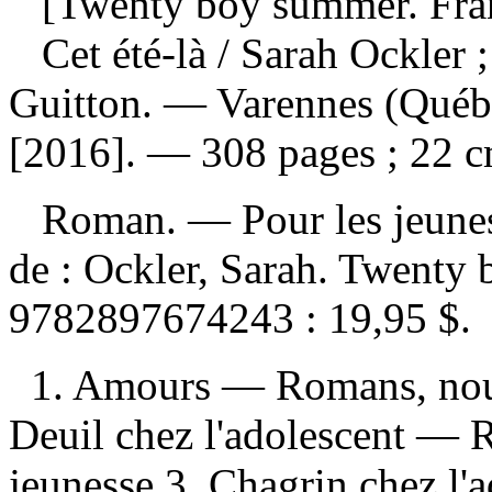
[Twenty boy summer. Fran
Cet été-là
/ Sarah Ockler ;
Guitton. — Varennes (Québe
[2016]. — 308 pages ; 22 c
Roman. — Pour les jeunes 
de :
Ockler, Sarah. Twent
9782897674243 :
19,95 $
.
1. Amours — Romans, nouve
Deuil chez l'adolescent — R
jeunesse 3. Chagrin chez l