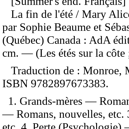
[Summer's end. Français]
La fin de l'été
/ Mary Alic
par Sophie Beaume et Sébas
(Québec) Canada : AdA édit
cm. — (Les étés sur la côte ;
Traduction de :
Monroe, M
ISBN
9782897673383
.
1. Grands-mères — Romans, 
— Romans, nouvelles, etc.
etc. 4. Perte (Psychologie)