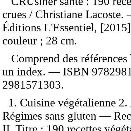
CRUsiner santé : 190 recet
crues
/ Christiane Lacoste.
Éditions L'Essentiel, [2015]
couleur ; 28 cm.
Comprend des références b
un index. —
ISBN
9782981
2981571303
.
1. Cuisine végétalienne 2.
Régimes sans gluten — Recett
II. Titre : 190 recettes végé