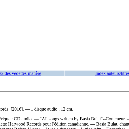
ex des vedettes-matière
Index auteurs/titre
cords, [2016]. — 1 disque audio ; 12 cm.
érique : CD audio. — "All songs written by Basia Bulat"--Conteneur. — 
e Harwood Records pour l'édition canadienne. — Basia Bulat, chant, g