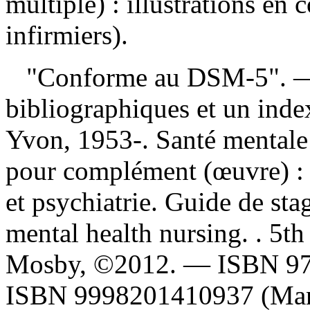
multiple) : illustrations en
infirmiers).
"Conforme au DSM-5". — 
bibliographiques et un ind
Yvon, 1953-. Santé mentale 
pour complément (œuvre) 
et psychiatrie. Guide de st
mental health nursing. . 5th
Mosby, ©2012. —
ISBN
9
ISBN
9998201410937
(Man