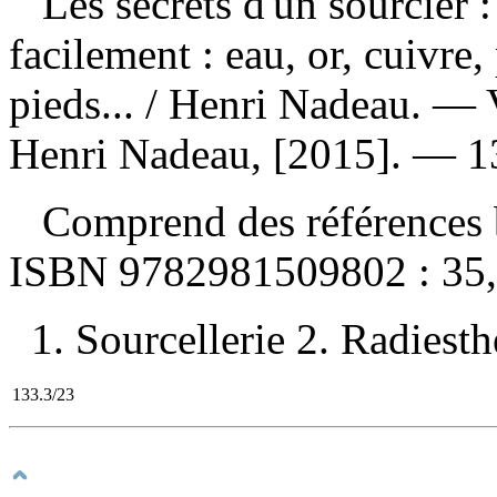
Les secrets d'un sourcier
facilement : eau, or, cuivre, 
pieds...
/ Henri Nadeau. — V
Henri Nadeau, [2015]. — 130
Comprend des références b
ISBN
9782981509802 :
35
1. Sourcellerie 2. Radiesthé
133.3/23