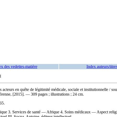
ex des vedettes-matière
Index auteurs/titre
l
s acteurs en quête de légitimité médicale, sociale et institutionnelle
/ so
nne, [2015]. — 309 pages ; illustrations ; 24 cm.
65
.
ique 3. Services de santé — Afrique 4. Soins médicaux — Aspect religie
uel III. Socpa, Antoine, éditeur intellectuel