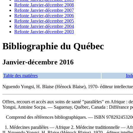
Refonte Janvier-décembre 2008
Refonte Janvier-décembre 2007
Refonte Janvier-décembre 2006
Refonte Janvier-décembre 2005
Refonte Janvier-décembre 2004
Refonte Janvier-décembre 2003
Bibliographie du Québec
Janvier-décembre 2016
Table des matières
Ind
Nguendo Yongsi, H. Blaise (Hénock Blaise), 1970- éditeur intellectue
Offres, recours et accès aux soins de santé "parallèles" en Afrique : de
Yongsi, Antoine Socpa. — Saguenay, Québec, Canada : Différance pére
Comprend des références bibliographiques. —
ISBN
97829245320
1. Médecines parallèles — Afrique 2. Médecine traditionnelle — Afr
II. Nguendo Yongsi, H. Blaise (Hénock Blaise), 1970-, éditeur intellect