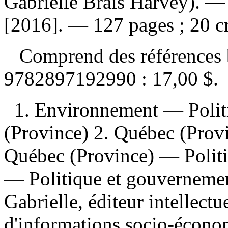
Gabrielle Brais Harvey). —
[2016]. — 127 pages ; 20 c
Comprend des références 
9782897192990 :
17,00 $
.
1. Environnement — Poli
(Province) 2. Québec (Prov
Québec (Province) — Politi
— Politique et gouvernemen
Gabrielle, éditeur intellectue
d'informations socio-économi