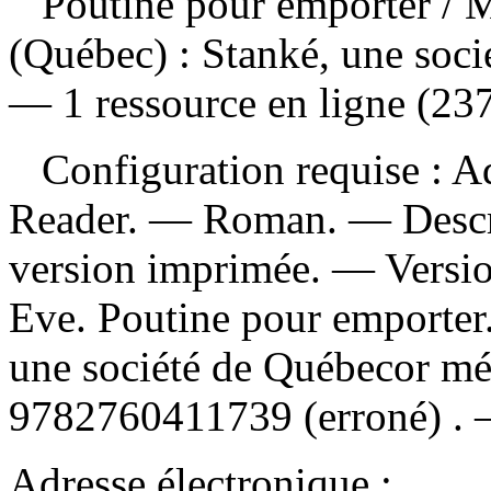
Poutine pour emporter
/ 
(Québec) : Stanké, une soci
— 1 ressource en ligne (237 
Configuration requise : Ad
Reader. — Roman. — Descrip
version imprimée. —
Versi
Eve. Poutine pour emporter
une société de Québecor m
9782760411739
(erroné) .
Adresse électronique :