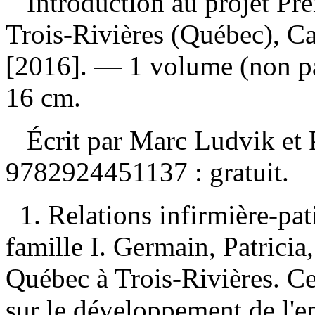
Introduction au projet Pre
Trois-Rivières (Québec), C
[2016]. — 1 volume (non pag
16 cm.
Écrit par Marc Ludvik et 
9782924451137 :
gratuit
.
1. Relations infirmière-pat
famille I. Germain, Patricia
Québec à Trois-Rivières. Cen
sur le développement de l'en