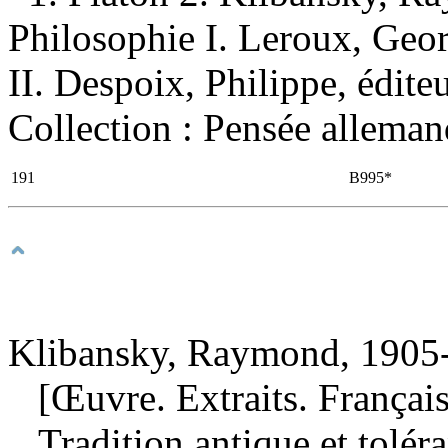
Philosophie I. Leroux, Georg
II. Despoix, Philippe, éditeur
Collection : Pensée allema
191
B995*
Klibansky, Raymond, 1905-
[Œuvre. Extraits. Français
Tradition antique et tolé