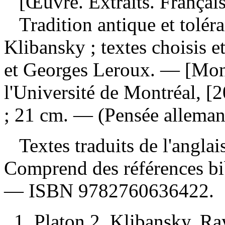
[Œuvre. Extraits. Français
Tradition antique et tolé
Klibansky ; textes choisis e
et Georges Leroux. — [Mont
l'Université de Montréal, [2
; 21 cm. — (Pensée alleman
Textes traduits de l'anglais
Comprend des références bi
—
ISBN
9782760636422
.
1. Platon 2. Klibansky, R