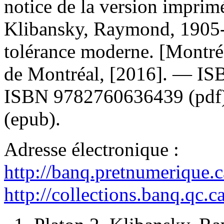
notice de la version impri
Klibansky, Raymond, 1905-2
tolérance moderne. [Montréa
de Montréal, [2016]. —
IS
ISBN
9782760636439
(pdf
(epub).
Adresse électronique :
http://banq.pretnumerique.
http://collections.banq.qc.