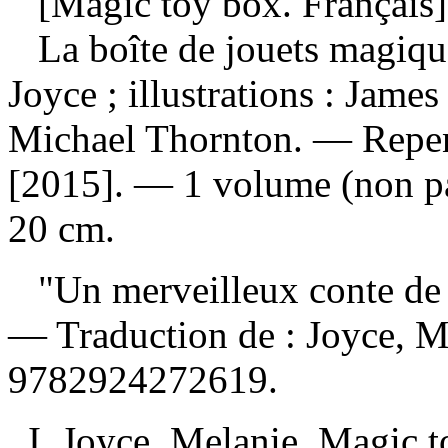
[Magic toy box. Français]
La boîte de jouets magiq
Joyce ; illustrations : Jam
Michael Thornton. — Repen
[2015]. — 1 volume (non pag
20 cm.
"Un merveilleux conte de 
—
Traduction de :
Joyce, M
9782924272619
.
I. Joyce, Melanie. Magic 